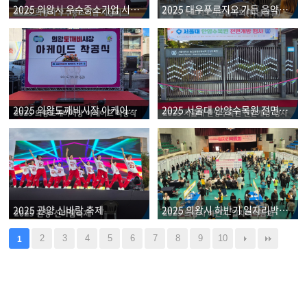
2025 의왕시 우수중소기업 시상식
2025 대우푸르지오 가든 음악회(감일푸르지오 마크베르)
2025 의왕도깨비시장 아케이드 착공식
2025 서울대 안양수목원 전면개방 행사
2025 관양 신바람 축제
2025 의왕시 하반기 일자리박람회
2
3
4
5
6
7
8
9
10
1