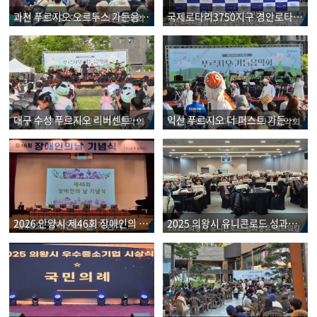
과천 푸르지오 오르투스 가든음악회
국제로타리3750지구 경안로타리클럽 RI가입 31주년 및 회장 이취임식
대구 수성 푸르지오 리버센트 가든음악회
익산 푸르지오 더 퍼스트 가든음악회
2026 안양시 제46회 장애인의 날 기념식
2025 의왕시 유니콘로드 성과공유 네트워킹