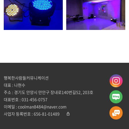
행복한사람들커뮤니케이션
대표 : 나현수
주소 : 경기도 안양시 만안구 장내로140번길52, 203호
대표번호 :
031-456-0757
이메일 :
coolman8484@naver.com
사업자 등록번호 : 656-81-01489