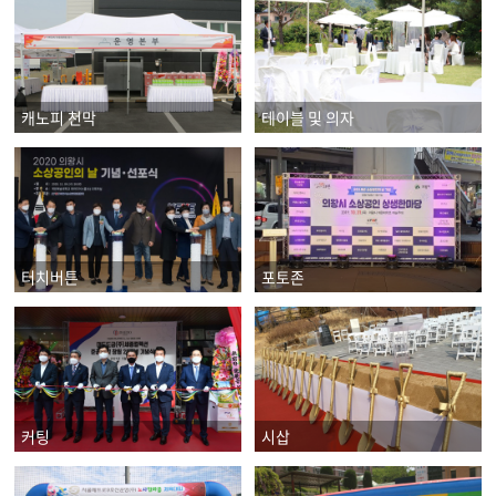
캐노피 천막
테이블 및 의자
터치버튼
포토존
커팅
시삽