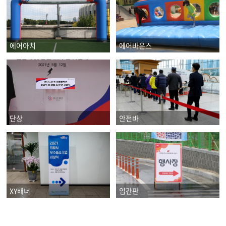
에어아치
에어바운스
단상
안전바
XY배너
입간판