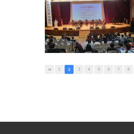
다음
맨끝
1
3
4
5
6
7
8
2