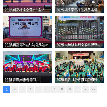
2025 의왕시 우수중소기업 시상식
2025 대우푸르지오 가든 음악회(감일푸르지오 마크베르)
2025 의왕도깨비시장 아케이드 착공식
2025 서울대 안양수목원 전면개방 행사
2025 관양 신바람 축제
2025 의왕시 하반기 일자리박람회
2
3
4
5
6
7
8
9
10
1