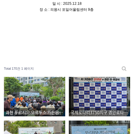
일 시 : 2025.12.18
장 소 : 의왕시 포일어울림센터 9층
Total 170건
1 페이지
과천 푸르지오 오르투스 가든음악회
국제로타리3750지구 경안로타리클럽 RI가입 31주년 및 회장 이취임식