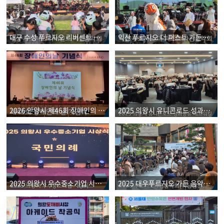
대구 수성 푸르지오 리버센트 가든음악회
익산 푸르지오 더 퍼스트 가든음악회
2026 안양시 제46회 장애인의 날 기념식
2025 의왕시 유니콘로드 성과공유 네트워킹
2025 의왕시 우수중소기업 시상식
2025 대우푸르지오 가든 음악회(감일푸르지오 마크베르)