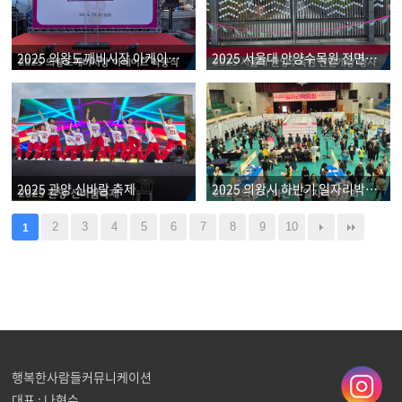
2025 의왕도깨비시장 아케이드 착공식
2025 서울대 안양수목원 전면개방 행사
2025 관양 신바람 축제
2025 의왕시 하반기 일자리박람회
2
3
4
5
6
7
8
9
10
1
행복한사람들커뮤니케이션
대표 : 나현수